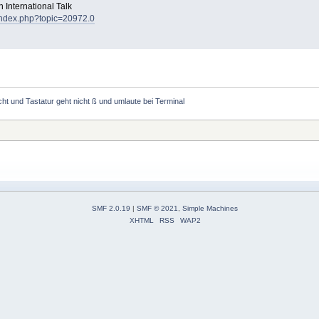
 International Talk
t/index.php?topic=20972.0
t und Tastatur geht nicht ß und umlaute bei Terminal
SMF 2.0.19
|
SMF © 2021
,
Simple Machines
XHTML
RSS
WAP2