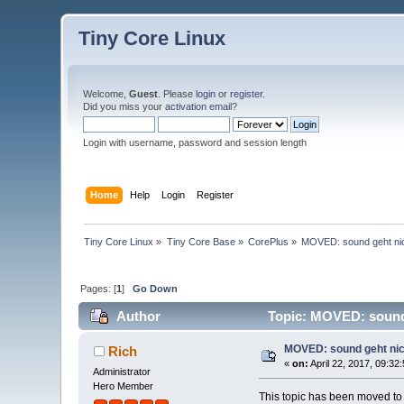
Tiny Core Linux
Welcome,
Guest
. Please
login
or
register
.
Did you miss your
activation email
?
Login with username, password and session length
Home
Help
Login
Register
Tiny Core Linux
»
Tiny Core Base
»
CorePlus
»
MOVED: sound geht nich
Pages: [
1
]
Go Down
Author
Topic: MOVED: sound g
MOVED: sound geht nich
Rich
«
on:
April 22, 2017, 09:32
Administrator
Hero Member
This topic has been moved t