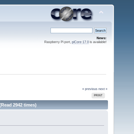
News:
Raspberry Pi port,
piCore-17.0
is available!
« previous
next »
PRINT
(Read 2942 times)