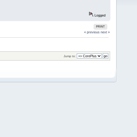
Logged
PRINT
« previous
next »
Jump to: