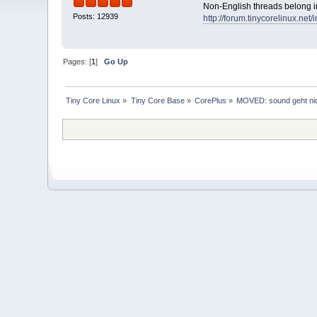
Non-English threads belong in
Posts: 12939
http://forum.tinycorelinux.ne
Pages: [
1
]
Go Up
Tiny Core Linux
»
Tiny Core Base
»
CorePlus
»
MOVED: sound geht nich