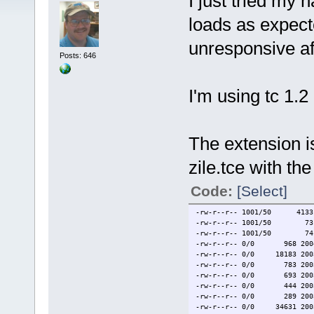
I just tried my 
loads as expec
unresponsive aft
Posts: 646
I'm using tc 1.
The extension i
zile.tce with th
Code:
[Select]
-rw-r--r-- 1001/50 4133 20
-rw-r--r-- 1001/50 73 200
-rw-r--r-- 1001/50 74 200
-rw-r--r-- 0/0 968 2004-11
-rw-r--r-- 0/0 18183 2003-
-rw-r--r-- 0/0 783 2003-1
-rw-r--r-- 0/0 693 2003-1
-rw-r--r-- 0/0 444 2003-1
-rw-r--r-- 0/0 289 2003-11
-rw-r--r-- 0/0 34631 2003-