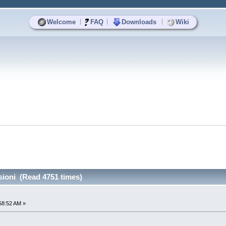
|
|
|
Welcome
FAQ
Downloads
Wiki
i
nsioni (Read 4751 times)
58:52 AM »