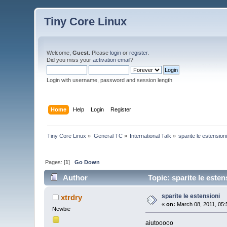
Tiny Core Linux
Welcome,
Guest
. Please
login
or
register
.
Did you miss your
activation email
?
Login with username, password and session length
Home
Help
Login
Register
Tiny Core Linux
»
General TC
»
International Talk
»
sparite le estension
Pages: [
1
]
Go Down
Author
Topic: sparite le este
sparite le estensioni
xtrdry
«
on:
March 08, 2011, 05:
Newbie
aiutooooo