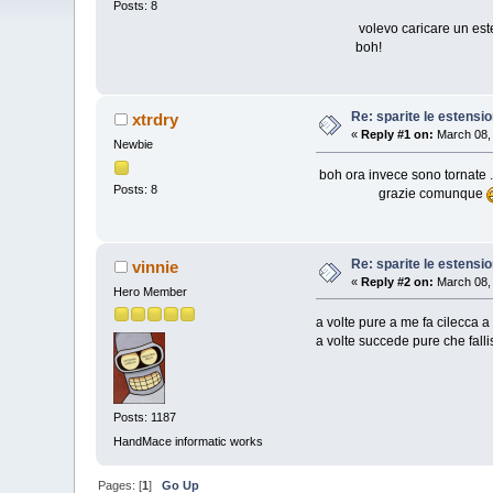
Posts: 8
volevo caricare un estensi
boh!
Re: sparite le estensio
xtrdry
«
Reply #1 on:
March 08, 
Newbie
boh ora invece sono tornate .
Posts: 8
grazie comunque
Re: sparite le estensio
vinnie
«
Reply #2 on:
March 08, 
Hero Member
a volte pure a me fa cilecca a 
a volte succede pure che falli
Posts: 1187
HandMace informatic works
Pages: [
1
]
Go Up