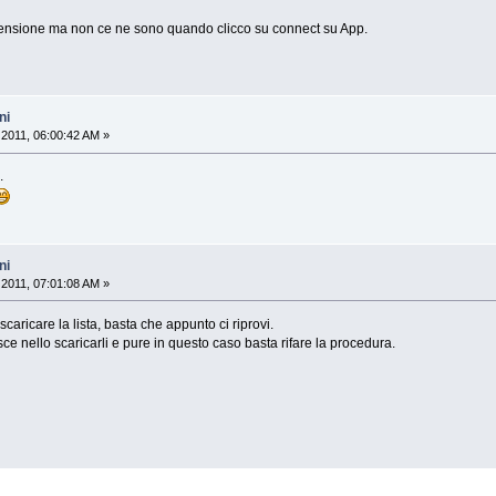
one ma non ce ne sono quando clicco su connect su App.
ni
2011, 06:00:42 AM »
.
ni
2011, 07:01:08 AM »
scaricare la lista, basta che appunto ci riprovi.
sce nello scaricarli e pure in questo caso basta rifare la procedura.