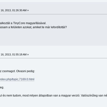
16, 2013, 01:26:30 AM »
glalkoztál a TinyCore magyarításával.
ássam a felületen azokat, amiket te már lefordítottál?
16, 2013, 01:55:18 AM »
tcz csomagot. Olvasni pedig:
/index.php/topic,7169.0.html
meg.
és nem tudom, most milyen állapotban van a magyar verzió. Valószínűleg van néh