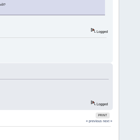
ből?
Logged
Logged
PRINT
« previous
next »