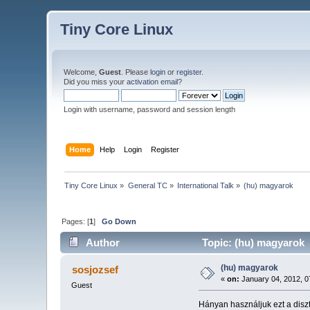
Tiny Core Linux
Welcome,
Guest
. Please
login
or
register
.
Did you miss your
activation email
?
Login with username, password and session length
Home
Help
Login
Register
Tiny Core Linux
»
General TC
»
International Talk
»
(hu) magyarok
Pages: [
1
]
Go Down
Author
Topic: (hu) magyarok 
(hu) magyarok
sosjozsef
«
on:
January 04, 2012, 0
Guest
Hányan használjuk ezt a diszt