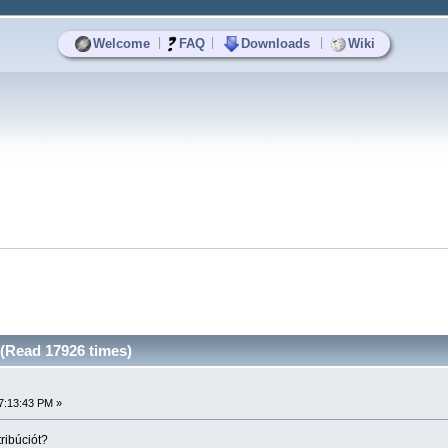
|
|
|
Welcome
FAQ
Downloads
Wiki
(Read 17926 times)
7:13:43 PM »
ribúciót?