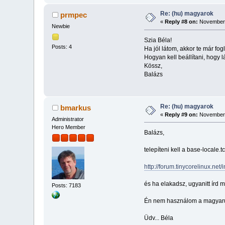
Re: (hu) magyarok
prmpec
«
Reply #8 on:
November 
Newbie
Szia Béla!
Posts: 4
Ha jól látom, akkor te már fo
Hogyan kell beállítani, hogy l
Kössz,
Balázs
Re: (hu) magyarok
bmarkus
«
Reply #9 on:
November 
Administrator
Hero Member
Balázs,
telepíteni kell a base-locale.
http://forum.tinycorelinux.net
és ha elakadsz, ugyanitt írd 
Posts: 7183
Én nem használom a magyarul 
Üdv... Béla