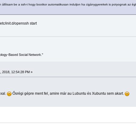
állítsam be a ssh-t hogy bootkor automatikusan induljon ha cigánygyerekek is potyognak az ég
/etc/init.d/openssh start
ology-Based Social Network."
, 2018, 12:54:28 PM »
xal.
Ősrégi gépre ment fel, amire már au Lubuntu és Xubuntu sem akart.