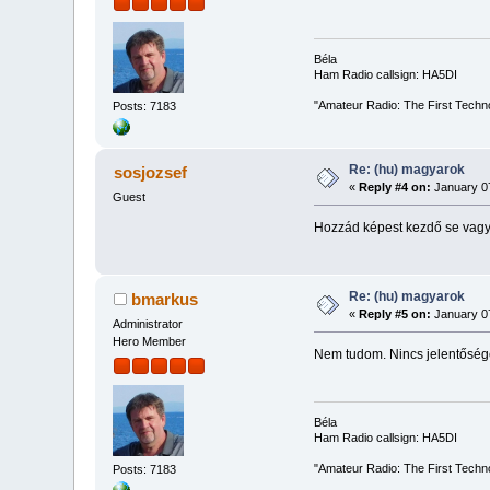
Béla
Ham Radio callsign: HA5DI
"Amateur Radio: The First Techn
Posts: 7183
Re: (hu) magyarok
sosjozsef
«
Reply #4 on:
January 07
Guest
Hozzád képest kezdő se vagy
Re: (hu) magyarok
bmarkus
«
Reply #5 on:
January 07
Administrator
Hero Member
Nem tudom. Nincs jelentőség
Béla
Ham Radio callsign: HA5DI
"Amateur Radio: The First Techn
Posts: 7183