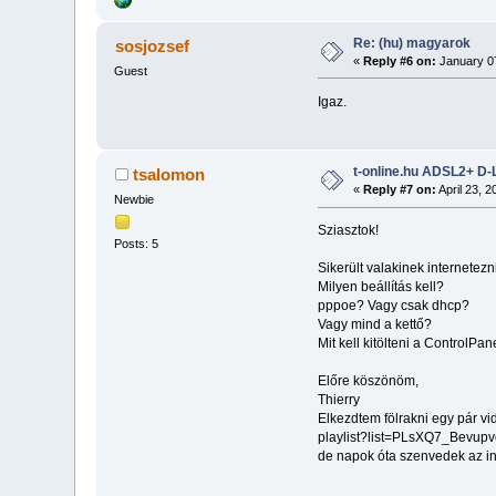
Re: (hu) magyarok
sosjozsef
«
Reply #6 on:
January 07
Guest
Igaz.
t-online.hu ADSL2+ D-
tsalomon
«
Reply #7 on:
April 23, 
Newbie
Sziasztok!
Posts: 5
Sikerült valakinek internete
Milyen beállítás kell?
pppoe? Vagy csak dhcp?
Vagy mind a kettő?
Mit kell kitölteni a ControlP
Előre köszönöm,
Thierry
Elkezdtem fölrakni egy pár vi
playlist?list=PLsXQ7_Bevup
de napok óta szenvedek az inte