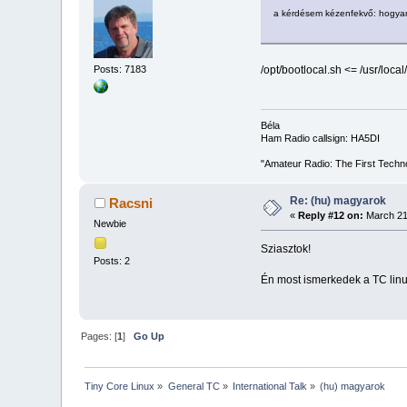
a kérdésem kézenfekvő: hogyan 
Posts: 7183
/opt/bootlocal.sh <= /usr/local
Béla
Ham Radio callsign: HA5DI
"Amateur Radio: The First Techn
Re: (hu) magyarok
Racsni
«
Reply #12 on:
March 21
Newbie
Sziasztok!
Posts: 2
Én most ismerkedek a TC linu
Pages: [
1
]
Go Up
Tiny Core Linux
»
General TC
»
International Talk
»
(hu) magyarok