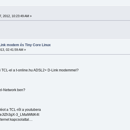
, 2012, 10:23:49 AM »
Link modem és Tiny Core Linux
2013, 02:41:59 AM »
zni TCL-el a t-online.hu ADSL2+ D-Link modemmel?
anel-Network ben?
déot a TCL-ről a youtubera
veJIZh3gX-3_LMaIWfdK4t
rnet kapcsolattal....