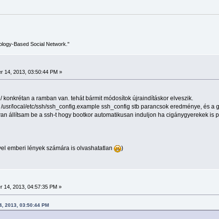
ology-Based Social Network."
 14, 2013, 03:50:44 PM »
 / konkrétan a ramban van. tehát bármit módosítok újraindításkor elveszik.
 /usr/local/etc/ssh/ssh_config.example ssh_config stb parancsok eredménye, és a g
n állítsam be a ssh-t hogy bootkor automatikusan induljon ha cigánygyerekek is 
rivel emberi lények számára is olvashatatlan
)
 14, 2013, 04:57:35 PM »
4, 2013, 03:50:44 PM