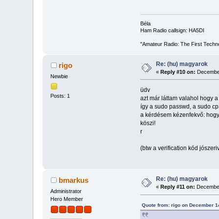
Béla
Ham Radio callsign: HA5DI
"Amateur Radio: The First Techn
Re: (hu) magyarok
rigo
«
Reply #10 on:
December
Newbie
üdv
Posts: 1
azt már láttam valahol hogy a
így a sudo passwd, a sudo cp
a kérdésem kézenfekvő: hogya
köszi!
r
(btw a verification kód jósze
Re: (hu) magyarok
bmarkus
«
Reply #11 on:
December
Administrator
Hero Member
Quote from: rigo on December 1