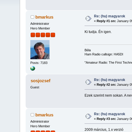
Re: (hu) magyarok
bmarkus
«
Reply #1 on:
January 05
Administrator
Hero Member
Ki tudja. Én igen.
Béla
Ham Radio callsign: HA5DI
"Amateur Radio: The First Techn
Posts: 7183
Re: (hu) magyarok
sosjozsef
«
Reply #2 on:
January 05
Guest
Ezek szerint nem sokan. A ne
Re: (hu) magyarok
bmarkus
«
Reply #3 on:
January 06
Administrator
Hero Member
2009 március, 1.x verzió