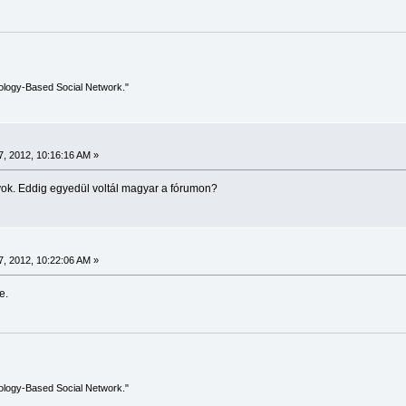
ology-Based Social Network."
, 2012, 10:16:16 AM »
ok. Eddig egyedül voltál magyar a fórumon?
, 2012, 10:22:06 AM »
e.
ology-Based Social Network."